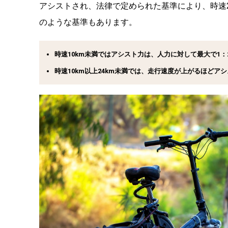
アシストされ、法律で定められた基準により、時速
のような基準もあります。
時速10km未満ではアシスト力は、人力に対して最大で1：
時速10km以上24km未満では、走行速度が上がるほどア