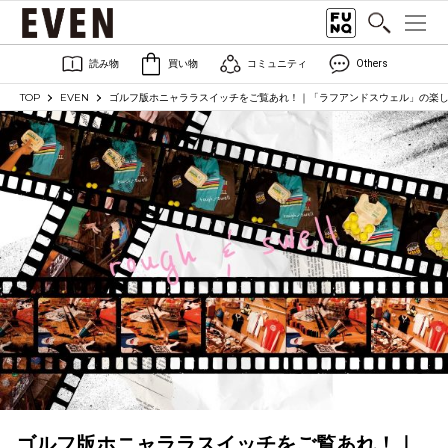
読み物
買い物
コミュニティ
Others
TOP
EVEN
ゴルフ版ホニャララスイッチをご覧あれ！｜「ラフアンドスウェル」の楽
ゴルフ版ホニャララスイッチをご覧あれ！｜