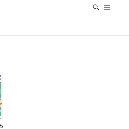
SHARE
わ