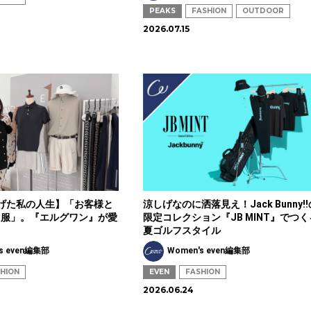
PEAKS
FASHION
OUTDOOR
2026.07.15
広げた私の人生】「お客様と
涼しげなのに洒落見え！Jack Bunny!!
る服」。『エルグワン』が愛
限定コレクション『JB MINT』でつく
夏ゴルフスタイル
s even編集部
Women's even編集部
HION
EVEN
FASHION
2026.06.24