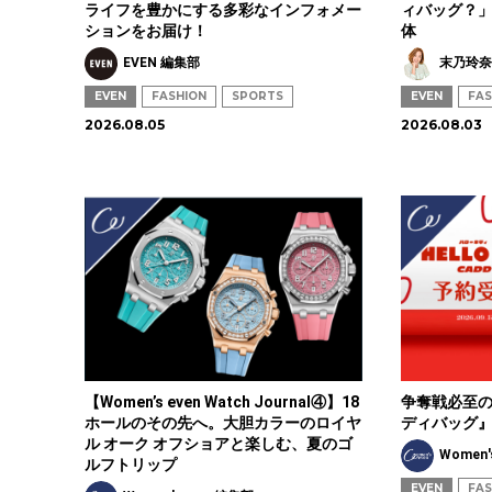
ライフを豊かにする多彩なインフォメー
ィバッグ？」
ションをお届け！
体
EVEN 編集部
末乃玲
EVEN
FASHION
SPORTS
EVEN
FAS
2026.08.05
2026.08.03
【Women’s even Watch Journal④】18
争奪戦必至の
ホールのその先へ。大胆カラーのロイヤ
ディバッグ
ル オーク オフショアと楽しむ、夏のゴ
Women'
ルフトリップ
EVEN
FAS