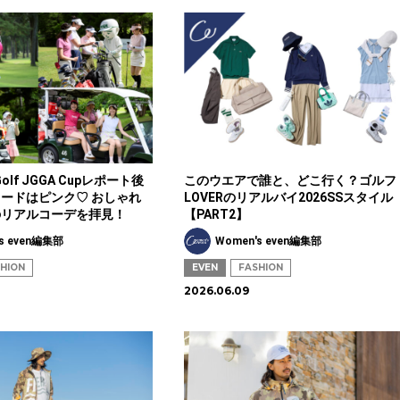
Golf JGGA Cupレポート後
このウエアで誰と、どこ行く？ゴルフ
ードはピンク♡ おしゃれ
LOVERのリアルバイ2026SSスタイル
のリアルコーデを拝見！
【PART2】
s even編集部
Women's even編集部
HION
EVEN
FASHION
2026.06.09