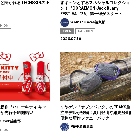
と聞かれるTECHSKINの正
ずキュンとするスペシャルコレクショ
ン！『DORAEMON Jack Bunny‼
FESTIVAL ’26』第一弾がスタート
奈
Women's even編集部
HION
EVEN
FASHION
2026.07.30
新作『ハローキティ キャ
ミヤゲン「オブシパック」のPEAKS別
』が先行予約開始♡
注モデルが登場！夏山登山や縦走登山
便利な新作ファニーパック
s even編集部
PEAKS 編集部
HION