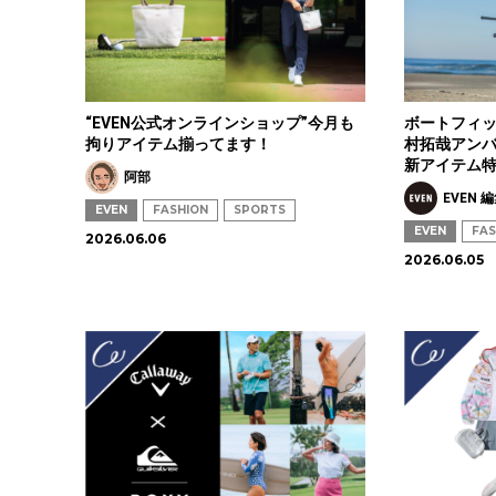
“EVEN公式オンラインショップ”今月も
ボートフィッ
拘りアイテム揃ってます！
村拓哉アンバサダ
新アイテム
阿部
EVEN 
EVEN
FASHION
SPORTS
EVEN
FAS
2026.06.06
2026.06.05