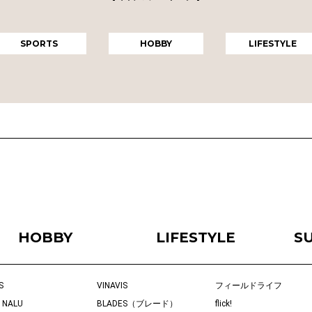
SPORTS
HOBBY
LIFESTYLE
HOBBY
LIFESTYLE
S
S
VINAVIS
フィールドライフ
 NALU
BLADES（ブレード）
flick!