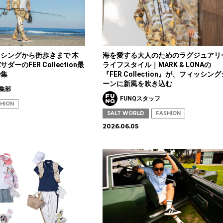
シングから街歩きまで 木
海を愛する大人のためのラグジュアリ
ーのFER Collection最
ライフスタイル｜MARK & LONAの
特集
『FER Collection』が、フィッシング
ーンに新風を吹き込む
編集部
FUNQスタッフ
HION
SALT WORLD
FASHION
2026.06.05