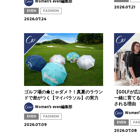
Women's even編集部
2026.07.21
EVEN
FASHION
2026.07.24
ゴルフ場の傘じゃダメ？！真夏のラウン
【GOLFが
ドで差がつく【マイパラソル】の実力
一緒に育て
される理由
Women's even編集部
Women'
EVEN
FASHION
EVEN
FAS
2026.07.09
2026.07.08