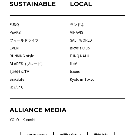
SUSTAINABLE
LOCAL
FUNQ
ランドネ
PEAKS
VINAVIS
フィールドライフ
SALT WORLD
EVEN
Bicycle Club
RUNNING style
FUNQ NALU
BLADES（ブレード）
flick!
じゆけんTV
buono
eBikeLife
Kyoto in Tokyo
タビノリ
ALLIANCE MEDIA
YOLO
Kurashi