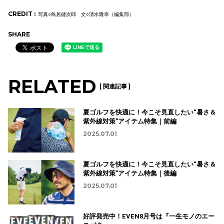
CREDIT :
写真○鳥居健次郎 文○清水隆幸（編集部）
SHARE
RELATED
[ 関連記事 ]
夏ゴルフを快適に！今こそ見直したい“暑さ＆
紫外線対策”アイテム特集｜前編
2025.07.01
夏ゴルフを快適に！今こそ見直したい“暑さ＆
紫外線対策”アイテム特集｜後編
2025.07.01
好評発売中！EVEN8月号は『一生モノのエー