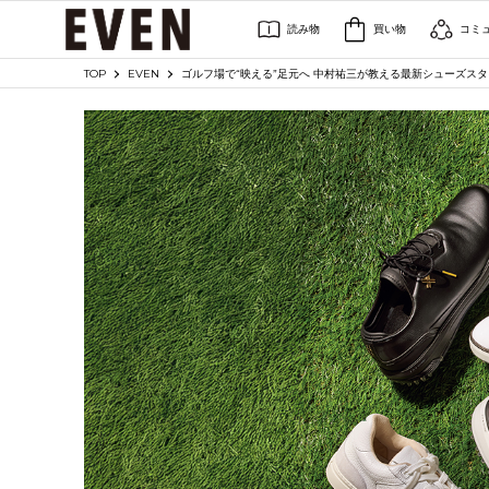
読み物
買い物
コミ
TOP
EVEN
ゴルフ場で“映える”足元へ 中村祐三が教える最新シューズス