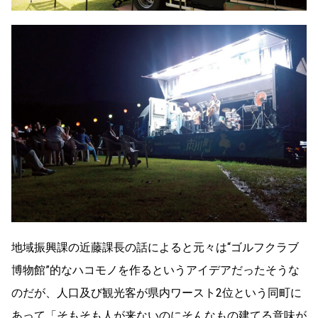
地域振興課の近藤課長の話によると元々は
“
ゴルフクラブ
博物館
”
的なハコモノを作るというアイデアだったそうな
のだが、人口及び観光客が県内ワースト
2
位という同町に
あって「そもそも人が来ないのにそんなもの建てる意味が