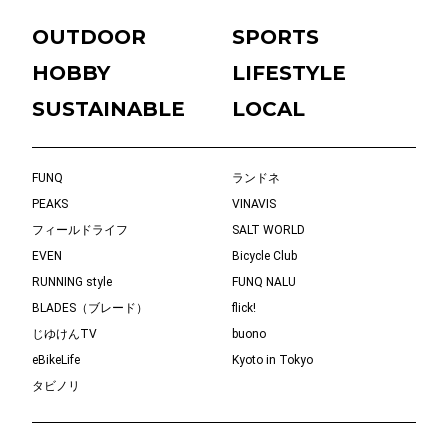
OUTDOOR
SPORTS
HOBBY
LIFESTYLE
SUSTAINABLE
LOCAL
FUNQ
ランドネ
PEAKS
VINAVIS
フィールドライフ
SALT WORLD
EVEN
Bicycle Club
RUNNING style
FUNQ NALU
BLADES（ブレード）
flick!
じゆけんTV
buono
eBikeLife
Kyoto in Tokyo
タビノリ