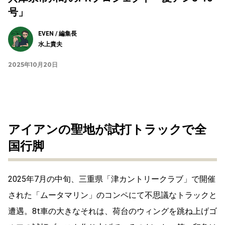
号」
EVEN / 編集長
水上貴夫
2025年10月20日
アイアンの聖地が試打トラックで全
国行脚
2025
年
7
月の中旬、三重県「津カントリークラブ」で開催
された「ムータマリン」のコンペにて不思議なトラックと
遭遇。
8t
車の大きなそれは、荷台のウィングを跳ね上げゴ