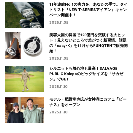
11年連続No.1の実力を、あなたの手で。タイ
トリスト『NEW T-SERIESアイアン』キャン
ペーン開催中！
2025.11.05
美容大国の韓国で120億円を突破する大ヒッ
ト！見えないところで差がつく新習慣。話題
の「easy-K」を11月からFUNQTENで販売開
始！
2025.11.05
シルエットも着心地も最高！SALVAGE
PUBLIC Kolepaのビッグサイズを「サカゼ
ン」でGET
2025.11.10
モデル・肥野竜也氏が女神湖にカフェ「ビー
ナス」をオープン
2025.11.18