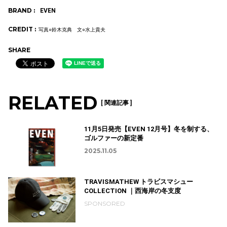
BRAND :
EVEN
CREDIT :
写真○鈴木克典 文○水上貴夫
SHARE
RELATED
[ 関連記事 ]
11月5日発売【EVEN 12月号】冬を制する、
ゴルファーの新定番
2025.11.05
TRAVISMATHEW トラビスマシュー
COLLECTION ｜西海岸の冬支度
SPONSORED