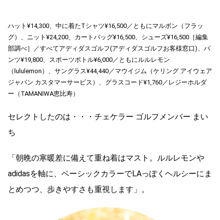
ハット¥14,300、中に着たTシャツ¥16,500／ともにマルボン（フラッ
グ）、ニット¥24,200、カートバッグ¥16,500、シューズ¥16,500［編集
部調べ］／すべてアディダスゴルフ(アディダスゴルフお客様窓口)、パ
ンツ¥19,800、スポーツボトル¥6,000／ともにルルレモン
（lululemon）、サングラス¥44,440／マウイジム（ケリング アイウェア
ジャパン カスタマーサービス）、グラスコード¥1,760／レジーホルダ
ー（TAMANIWA恵比寿）
セレクトしたのは・・・チェケラー ゴルフメンバー まい
ち
「朝晩の寒暖差に備えて重ね着はマスト。ルルレモンや
adidasを軸に、ベーシックカラーでLAっぽくヘルシーにま
とめつつ、歩きやすさも重視します」。