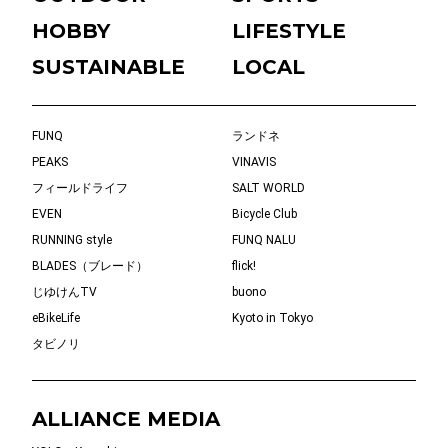
HOBBY
LIFESTYLE
SUSTAINABLE
LOCAL
FUNQ
ランドネ
PEAKS
VINAVIS
フィールドライフ
SALT WORLD
EVEN
Bicycle Club
RUNNING style
FUNQ NALU
BLADES（ブレード）
flick!
じゆけんTV
buono
eBikeLife
Kyoto in Tokyo
タビノリ
ALLIANCE MEDIA