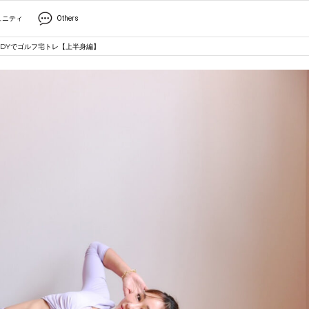
ュニティ
Others
BODYでゴルフ宅トレ【上半身編】