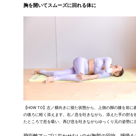
胸を開いてスムーズに回れる体に
【HOW TO】左／横向きに寝た状態から、上側の脚の膝を前
の後ろに軽く添えます。右／息を吐きながら、添えた手の肘を
たところで息を吸い、再び息を吐きながらゆっくり元の姿勢に戻
飛距離アップに欠かせないのが胸郭の回旋。呼吸を