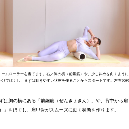
フォームローラーを当てます。右／胸の横（前鋸筋）や、少し斜めを向くように
かけてほぐし、まずは動きやすい状態を作ることからスタートです。左右90
ずは胸の横にある「前鋸筋（ぜんきょきん）」や、背中から肩
）」をほぐし、肩甲骨がスムーズに動く状態を作ります。