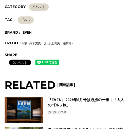
CATEGORY :
イベント
TAG :
ゴルフ
BRAND :
EVEN
CREDIT :
写真○鈴木克典 文○水上貴夫（編集部）
SHARE
RELATED
[ 関連記事 ]
『EVEN』2026年8月号は必携の一冊｜「大人
のゴルフ旅」
2026.07.01