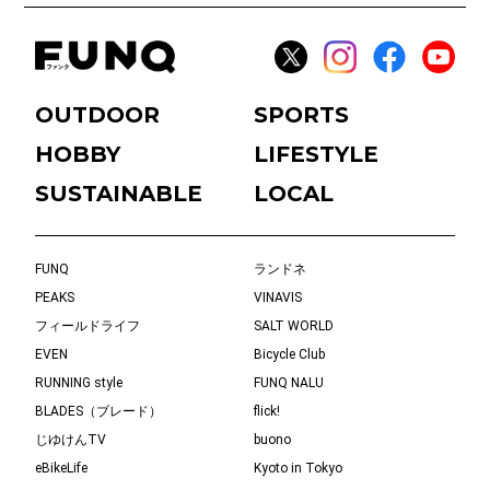
OUTDOOR
SPORTS
HOBBY
LIFESTYLE
SUSTAINABLE
LOCAL
FUNQ
ランドネ
PEAKS
VINAVIS
フィールドライフ
SALT WORLD
EVEN
Bicycle Club
RUNNING style
FUNQ NALU
BLADES（ブレード）
flick!
じゆけんTV
buono
eBikeLife
Kyoto in Tokyo