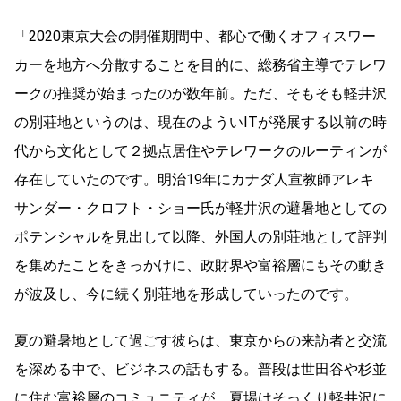
「2020東京大会の開催期間中、都心で働くオフィスワー
カーを地方へ分散することを目的に、総務省主導でテレワ
ークの推奨が始まったのが数年前。ただ、そもそも軽井沢
の別荘地というのは、現在のよういITが発展する以前の時
代から文化として２拠点居住やテレワークのルーティンが
存在していたのです。明治19年にカナダ人宣教師アレキ
サンダー・クロフト・ショー氏が軽井沢の避暑地としての
ポテンシャルを見出して以降、外国人の別荘地として評判
を集めたことをきっかけに、政財界や富裕層にもその動き
が波及し、今に続く別荘地を形成していったのです。
夏の避暑地として過ごす彼らは、東京からの来訪者と交流
を深める中で、ビジネスの話もする。普段は世田谷や杉並
に住む富裕層のコミュニティが、夏場はそっくり軽井沢に