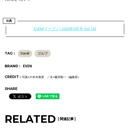
出典
EVEN(イーブン) 2020年9月号 Vol.143
TAG :
travel
ゴルフ
BRAND :
EVEN
CREDIT :
写真○六本木泰彦 ／文○藤井順一（編集部）
SHARE
RELATED
[ 関連記事 ]