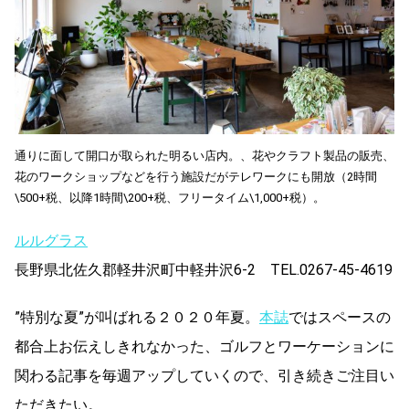
通りに面して開口が取られた明るい店内。、花やクラフト製品の販売、
花のワークショップなどを行う施設だがテレワークにも開放（2時間
\500+税、以降1時間\200+税、フリータイム\1,000+税）。
ルルグラス
長野県北佐久郡軽井沢町中軽井沢6-2 TEL.0267-45-4619
”特別な夏”が叫ばれる２０２０年夏。
本誌
ではスペースの
都合上お伝えしきれなかった、ゴルフとワーケーションに
関わる記事を毎週アップしていくので、引き続きご注目い
ただきたい。