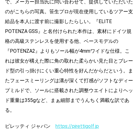
で、メーカー担当氏に問い合わせて、提供していただいた
のがこちらの写真。笹生プロが現在使用しているツアー支
給品を本人に渡す前に撮影したらしい。『ELITE
POTENZA GSS』と名付けられた本作は、素材にドイツ規
格の高級ステンレスを使用する他、ベースモデルの
『POTENZA2』よりもソール幅が4mmワイドな仕様。こ
れは彼女が構えた際に角の取れた柔らかい見た目とブレー
ド型の引っ掛けにくい重心特性を好んだからだという。ま
たフェースミーリングは溝が深くて打感がソフトなディー
プミルドで、ソールに搭載された調整ウエイトによりヘッ
ド重量は355gなど、まぁ細部までうんちく満載な訳であ
る。
ピレッティ ジャパン
https://pirettigolf.jp