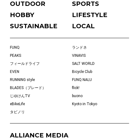
OUTDOOR
SPORTS
HOBBY
LIFESTYLE
SUSTAINABLE
LOCAL
FUNQ
ランドネ
PEAKS
VINAVIS
フィールドライフ
SALT WORLD
EVEN
Bicycle Club
RUNNING style
FUNQ NALU
BLADES（ブレード）
flick!
じゆけんTV
buono
eBikeLife
Kyoto in Tokyo
タビノリ
ALLIANCE MEDIA