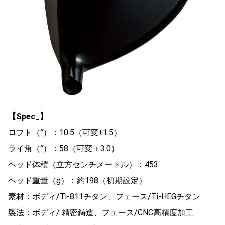
【Spec_】
ロフト（°）：10.5（可変±1.5）
ライ角（°）：58（可変＋3.0）
ヘッド体積（立方センチメートル）：453
ヘッド重量（g）：約198（初期設定）
素材：ボディ/Ti-811チタン、フェース/Ti-HEGチタン
製法：ボディ/ 精密鋳造、フェース/CNC高精度加工