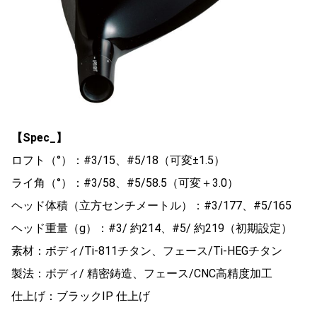
【Spec_】
ロフト（°）：#3/15、#5/18（可変±1.5）
ライ角（°）：#3/58、#5/58.5（可変＋3.0）
ヘッド体積（立方センチメートル）：#3/177、#5/165
ヘッド重量（g）：#3/ 約214、#5/ 約219（初期設定）
素材：ボディ/Ti-811チタン、フェース/Ti-HEGチタン
製法：ボディ/ 精密鋳造、フェース/CNC高精度加工
仕上げ：ブラックIP 仕上げ