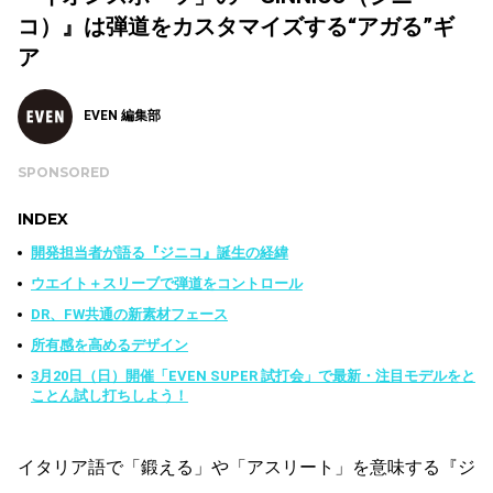
コ）』は弾道をカスタマイズする“アガる”ギ
ア
EVEN 編集部
SPONSORED
INDEX
開発担当者が語る『ジニコ』誕生の経緯
ウエイト＋スリーブで弾道をコントロール
DR、FW共通の新素材フェース
所有感を高めるデザイン
3月20日（日）開催「EVEN SUPER 試打会」で最新・注目モデルをと
ことん試し打ちしよう！
イタリア語で「鍛える」や「アスリート」を意味する『ジ