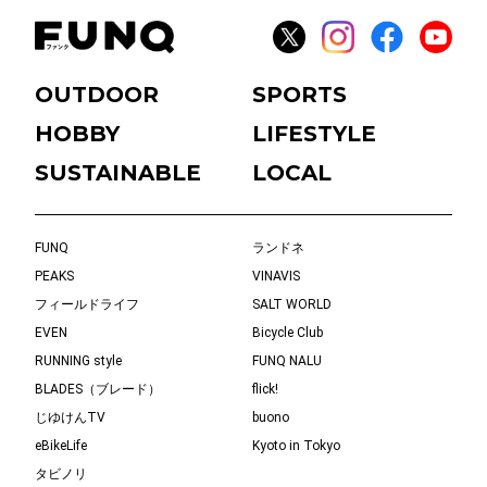
OUTDOOR
SPORTS
HOBBY
LIFESTYLE
SUSTAINABLE
LOCAL
FUNQ
ランドネ
PEAKS
VINAVIS
フィールドライフ
SALT WORLD
EVEN
Bicycle Club
RUNNING style
FUNQ NALU
BLADES（ブレード）
flick!
じゆけんTV
buono
eBikeLife
Kyoto in Tokyo
タビノリ