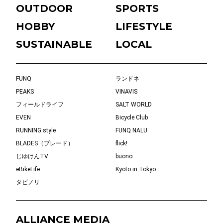
OUTDOOR
SPORTS
HOBBY
LIFESTYLE
SUSTAINABLE
LOCAL
FUNQ
ランドネ
PEAKS
VINAVIS
フィールドライフ
SALT WORLD
EVEN
Bicycle Club
RUNNING style
FUNQ NALU
BLADES（ブレード）
flick!
じゆけんTV
buono
eBikeLife
Kyoto in Tokyo
タビノリ
ALLIANCE MEDIA