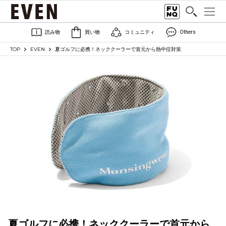
読み物
買い物
コミュニティ
Others
TOP
EVEN
夏ゴルフに必携！ネッククーラーで首元から熱中症対策
夏ゴルフに必携！ネッククーラーで首元から