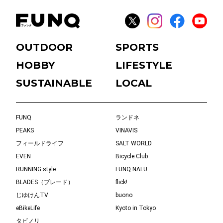
OUTDOOR
SPORTS
HOBBY
LIFESTYLE
SUSTAINABLE
LOCAL
FUNQ
ランドネ
PEAKS
VINAVIS
フィールドライフ
SALT WORLD
EVEN
Bicycle Club
RUNNING style
FUNQ NALU
BLADES（ブレード）
flick!
じゆけんTV
buono
eBikeLife
Kyoto in Tokyo
タビノリ