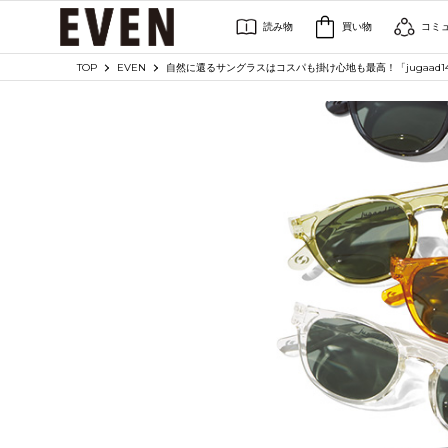
読み物
買い物
コミ
TOP
EVEN
自然に還るサングラスはコスパも掛け心地も最高！「jugaad