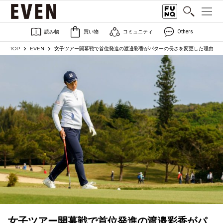
読み物
買い物
コミュニティ
Others
TOP
EVEN
女子ツアー開幕戦で首位発進の渡邉彩香がパターの長さを変更した理由
女子ツアー開幕戦で首位発進の渡邉彩香がパ