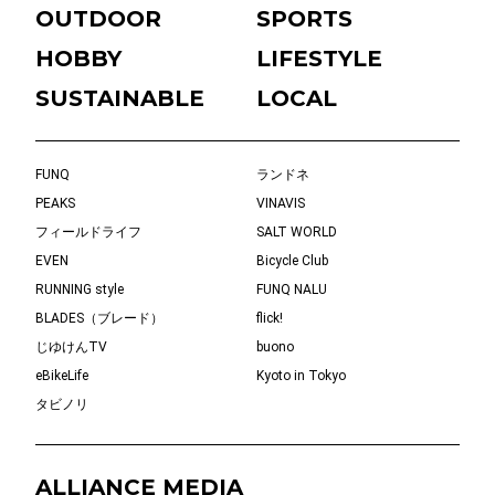
OUTDOOR
SPORTS
HOBBY
LIFESTYLE
SUSTAINABLE
LOCAL
FUNQ
ランドネ
PEAKS
VINAVIS
フィールドライフ
SALT WORLD
EVEN
Bicycle Club
RUNNING style
FUNQ NALU
BLADES（ブレード）
flick!
じゆけんTV
buono
eBikeLife
Kyoto in Tokyo
タビノリ
ALLIANCE MEDIA