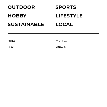
OUTDOOR
SPORTS
HOBBY
LIFESTYLE
SUSTAINABLE
LOCAL
FUNQ
ランドネ
PEAKS
VINAVIS
フィールドライフ
SALT WORLD
EVEN
Bicycle Club
RUNNING style
FUNQ NALU
BLADES（ブレード）
flick!
じゆけんTV
buono
eBikeLife
Kyoto in Tokyo
タビノリ