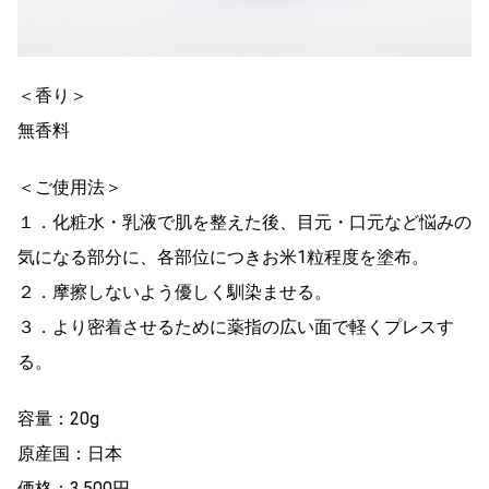
＜香り＞
無香料
＜ご使用法＞
１．化粧水・乳液で肌を整えた後、目元・口元など悩みの
気になる部分に、各部位につきお米1粒程度を塗布。
２．摩擦しないよう優しく馴染ませる。
３．より密着させるために薬指の広い面で軽くプレスす
る。
容量：20g
原産国：日本
価格：3,500円