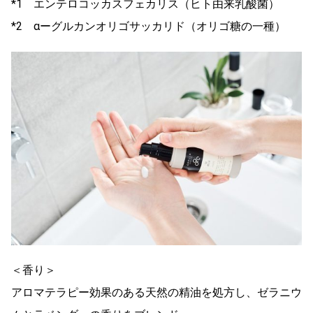
*1 エンテロコッカスフェカリス（ヒト由来乳酸菌）
*2 αーグルカンオリゴサッカリド（オリゴ糖の一種）
＜香り＞
アロマテラピー効果のある天然の精油を処方し、ゼラニウ