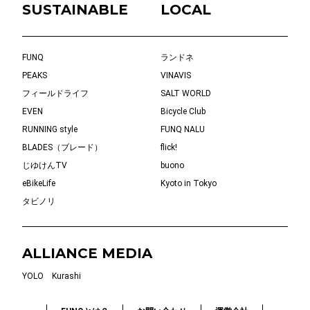
SUSTAINABLE
LOCAL
FUNQ
ランドネ
PEAKS
VINAVIS
フィールドライフ
SALT WORLD
EVEN
Bicycle Club
RUNNING style
FUNQ NALU
BLADES（ブレード）
flick!
じゆけんTV
buono
eBikeLife
Kyoto in Tokyo
タビノリ
ALLIANCE MEDIA
YOLO
Kurashi