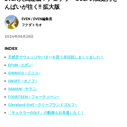
んぱいが往く‼️ 拡大版
EVEN / EVEN編集長
フクダトモオ
2024年06月25日
INDEX
天然芝でウェッジやパターを思う存分試しまくりました！
EPON -エポン-
GINNICO –ジニコ–
ONOFF –オノフ–
YAMANI -ヤマニ-
FOURTEEN –フォーティーン–
Cleveland Golf –クリーブランドゴルフ–
「チェケラーGOLF」の動画もお見逃しなく！