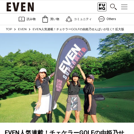
読み物
買い物
コミュニティ
Others
TOP
EVEN
EVEN人気連載！チェケラーGOLFの由姫乃せんぱいが往く‼️ 拡大版
EVEN人気連載！チェケラーGOLFの由姫乃せ