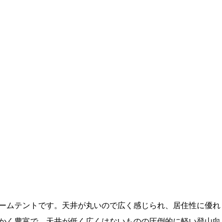
」
ームテントです。天井が丸いので広く感じられ、居住性に優れ
かく豊富で、天井が低く広くはないものの圧倒的に軽い登山向