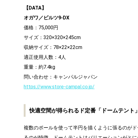
【DATA】
オガワ／ピルツ9-DX
価格：75,000円
サイズ：320×320×245cm
収納サイズ：78×22×22cm
適正使用人数：4人
重量：約7.4kg
問い合わせ：キャンパルジャパン
https://www.store-campal.co.jp/
快適空間が得られるド定番「ドームテント
複数のポールを使って半円を描くように張るのがド
るのが特徴。ドームテントはバリエーションがとに