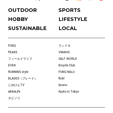
OUTDOOR
SPORTS
HOBBY
LIFESTYLE
SUSTAINABLE
LOCAL
FUNQ
ランドネ
PEAKS
VINAVIS
フィールドライフ
SALT WORLD
EVEN
Bicycle Club
RUNNING style
FUNQ NALU
BLADES（ブレード）
flick!
じゆけんTV
buono
eBikeLife
Kyoto in Tokyo
タビノリ