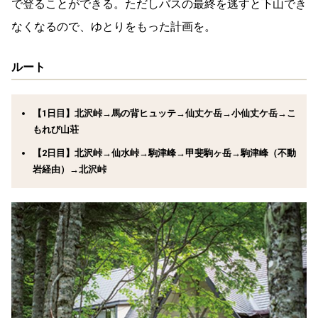
で登ることができる。ただしバスの最終を逃すと下山でき
なくなるので、ゆとりをもった計画を。
ルート
【1日目】北沢峠→馬の背ヒュッテ→仙丈ケ岳→小仙丈ケ岳→こ
もれび山荘
【2日目】北沢峠→仙水峠→駒津峰→甲斐駒ヶ岳→駒津峰（不動
岩経由）→北沢峠