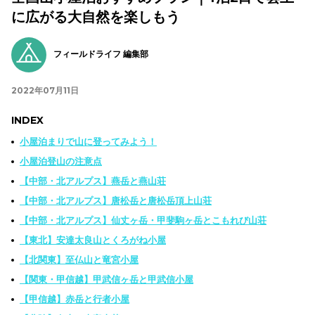
に広がる大自然を楽しもう
フィールドライフ 編集部
2022年07月11日
INDEX
小屋泊まりで山に登ってみよう！
小屋泊登山の注意点
【中部・北アルプス】燕岳と燕山荘
【中部・北アルプス】唐松岳と唐松岳頂上山荘
【中部・北アルプス】仙丈ヶ岳・甲斐駒ヶ岳とこもれび山荘
【東北】安達太良山とくろがね小屋
【北関東】至仏山と竜宮小屋
【関東・甲信越】甲武信ヶ岳と甲武信小屋
【甲信越】赤岳と行者小屋