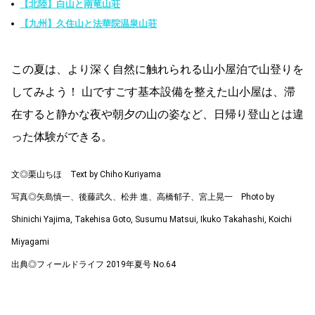
【北陸】白山と南竜山荘
【九州】久住山と法華院温泉山荘
この夏は、より深く自然に触れられる山小屋泊で山登りを
してみよう！ 山ですごす基本設備を整えた山小屋は、滞
在すると静かな夜や朝夕の山の姿など、日帰り登山とは違
った体験ができる。
文◎栗山ちほ Text by Chiho Kuriyama
写真◎矢島慎一、後藤武久、松井 進、高橋郁子、宮上晃一 Photo by
Shinichi Yajima, Takehisa Goto, Susumu Matsui, Ikuko Takahashi, Koichi
Miyagami
出典◎フィールドライフ 2019年夏号 No.64