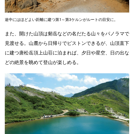
途中にはほどよい距離に建つ第1～第3ケルンがルートの目安に。
また、開けた山頂は剱岳などの名だたる山々をパノラマで
見渡せる。山麓から日帰りでピストンできるが、山頂直下
に建つ唐松岳頂上山荘に泊まれば、夕日や星空、日の出な
どの絶景を眺めて登山が楽しめる。