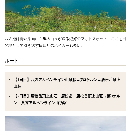
八方池は青い湖面に白馬の山々が映る絶好のフォトスポット。ここを目
的地として引き返す日帰りのハイカーも多い。
ルート
【1日目】八方アルペンライン山頂駅→第3ケルン→唐松岳頂上
山荘
【2日目】唐松岳頂上山荘→唐松岳→唐松岳頂上山荘→第3ケル
ン→八方アルペンライン山頂駅