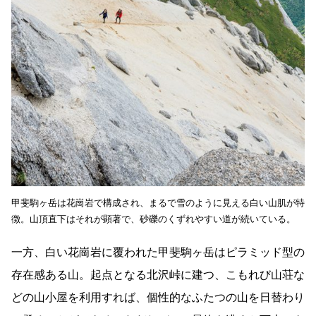
甲斐駒ヶ岳は花崗岩で構成され、まるで雪のように見える白い山肌が特
徴。山頂直下はそれが顕著で、砂礫のくずれやすい道が続いている。
一方、白い花崗岩に覆われた甲斐駒ヶ岳はピラミッド型の
存在感ある山。起点となる北沢峠に建つ、こもれび山荘な
どの山小屋を利用すれば、個性的なふたつの山を日替わり