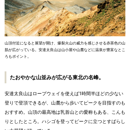
山頂付近になると展望が開け、爆裂火山の威力を感じさせる赤茶色の山
肌が広がっている。安達太良山は山小屋や山麓などに温泉が豊富なとこ
ろもポイント。
たおやかな山並みが広がる東北の名峰。
安達太良山はロープウェイを使えば1時間半ほどの少ない
登りで登頂できるが、山麓から歩いてピークを目指すのも
おすすめ。山頂の最高地は乳首山との愛称もある、こんも
りとしたところ。ハシゴを登ってピークに立つとすばらし