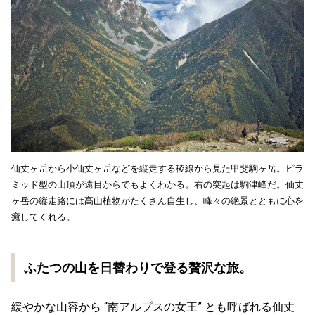
仙丈ヶ岳から小仙丈ヶ岳などを縦走する稜線から見た甲斐駒ヶ岳。ピラ
ミッド型の山頂が遠目からでもよくわかる。右の突起は駒津峰だ。仙丈
ヶ岳の縦走路には高山植物がたくさん自生し、峰々の絶景とともに心を
癒してくれる。
ふたつの山を日替わりで登る贅沢な旅。
緩やかな山容から “南アルプスの女王” とも呼ばれる仙丈