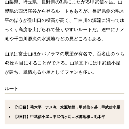
山梨県、埼玉県、長野県の3県にまたがる甲武信ヶ岳。山
梨県の西沢渓谷から登るルートもあるが、長野県側の毛木
平のほうが登山口の標高が高く、千曲川の源流に沿ってゆ
っくり高度を上げられて登りやすいルートだ。途中にナメ
滝や千曲川源流の水源地などの見どころもある。
山頂は富士山ほかパノラマの展望が有名で、百名山のうち
43座を目にすることができる。山頂直下には甲武信小屋
が建ち、風情ある小屋としてファンも多い。
ルート
【1日目】毛木平→ナメ滝→水源地標→甲武信ヶ岳→甲武信小屋
【2日目】甲武信小屋→甲武信ヶ岳→水源地標→毛木平