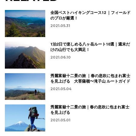
全国ベストハイキングコース12 ｜フィールド
のプロが厳選！
2021.05.31
1泊2日で楽しめる八ヶ岳ルート10選｜週末だ
けの山行でも大満足！
2021.06.10
秀麗富嶽十二景の旅 ｜春の息吹に包まれ富士
を見上げる 大菩薩嶺〜滝子山 ルートガイド
2021.05.04
秀麗富嶽十二景の旅｜春の息吹に包まれ富士
を見上げる
2021.05.01