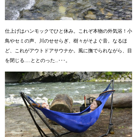
仕上げはハンモックでひと休み。これぞ本物の外気浴！小
鳥やセミの声、川のせせらぎ、樹々がそよぐ音。なるほ
ど、これがアウトドアサウナか。風に撫でられながら、目
を閉じる……ととのった…･･･。