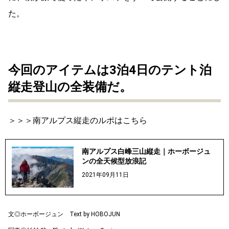
た。
今回のアイテムは3泊4日のテント泊
縦走登山の全装備だ。
＞＞＞南アルプス縦走のルポはこちら
南アルプス白峰三山縦走｜ホーボージュ
ンの全天候型放浪記
2021年09月11日
文◎ホーボージュン Text by HOBOJUN