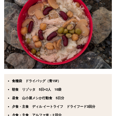
食糧袋 ドライバッグ（青15ℓ）
朝食 リゾッタ 5日×2人 10袋
昼食 山小屋メシか行動食 5日分
夕食・主食 ディル イートライフ ドライフード3回分
夕食・主食 アルファ米・2 回分