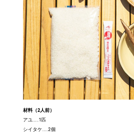
材料（2人前）
アユ……1匹
シイタケ……2個