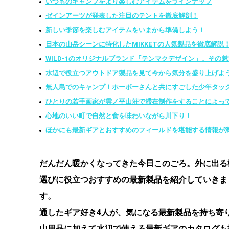
いつものキャンプをより楽しむアイテムをラインナップ
ゼインアーツが発表した注目のテントを徹底解剖！
新しい季節を楽しむアイテムをいまから準備しよう！
日本の山岳シーンに特化したMIKKETの人気製品を徹底解説
WILD-1のオリジナルブランド「テンマクデザイン」。その
水辺で役立つアウトドア製品を見て今から気分を盛り上げよ
無人島でのキャンプ！ホーボーさんと共にすごした少年タッ
ひとりの若手画家が雲ノ平山荘で滞在制作をすることによっ
心地のいい町で自然と食を味わいながら川下り！
ほかにも最新ギアとおすすめのフィールドを堪能する情報が
だんだん暖かくなってきた今日このごろ。外に出る
選びに役立つ
おすすめの最新製品を紹介していきま
す
通したギア好き4人が、気になる最新製品を持ち寄
山用品に加えて水辺で使える最新ギアのカタログも