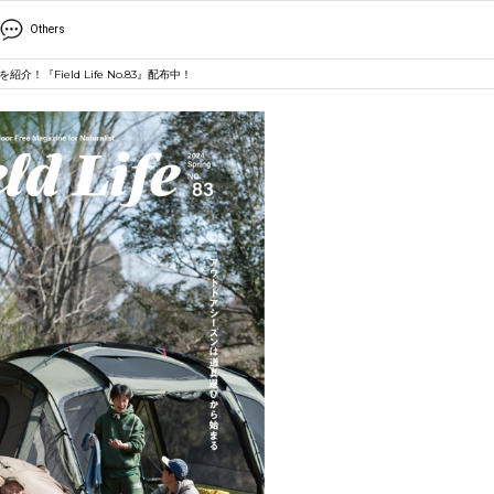
Others
『Field Life No.83』配布中！