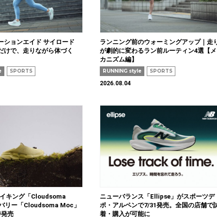
ーションエイド サイロード
ランニング前のウォーミングアップ｜走
だけで、走りながら体づく
が劇的に変わるラン前ルーティン4選【メ
カニズム編】
e
SPORTS
RUNNING style
SPORTS
2026.08.04
イキング「Cloudsoma
ニューバランス「Ellipse」がスポーツデ
バリー「Cloudsoma Moc」
ポ・アルペンで7/31発売。全国の店舗で
時発売
着・購入が可能に