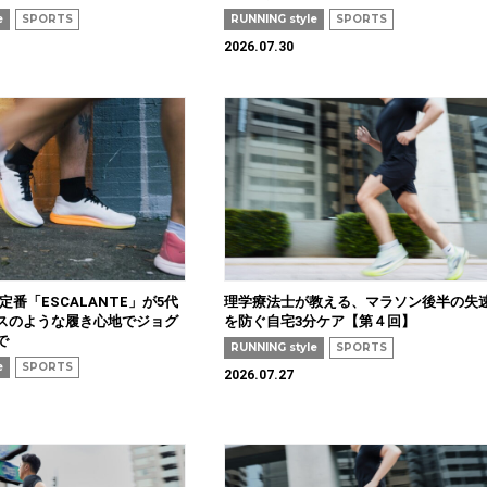
e
SPORTS
RUNNING style
SPORTS
2026.07.30
定番「ESCALANTE」が5代
理学療法士が教える、マラソン後半の失
スのような履き心地でジョグ
を防ぐ自宅3分ケア【第４回】
で
RUNNING style
SPORTS
e
SPORTS
2026.07.27