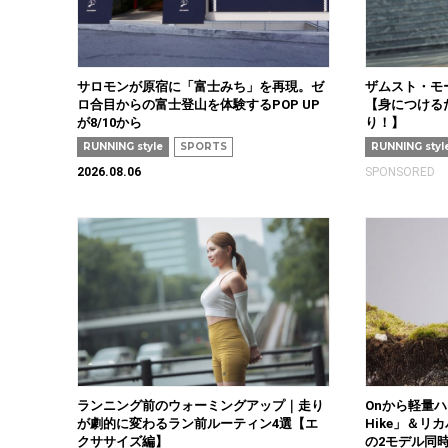
サロモンが原宿に「富士みち」を再現。ゼ
ザムスト・モ
ロ合目からの富士登山を体験するPOP UP
【身につける
が8/10から
り！】
RUNNING style
SPORTS
RUNNING styl
2026.08.06
SPONSORED
ランニング前のウォーミングアップ｜走り
Onから軽量ハ
が劇的に変わるラン前ルーティン4選【エ
Hike」＆リカ
クササイズ編】
の2モデル同