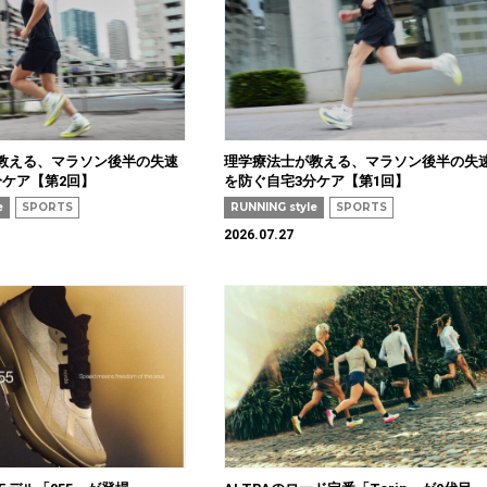
教える、マラソン後半の失速
理学療法士が教える、マラソン後半の失
分ケア【第2回】
を防ぐ自宅3分ケア【第1回】
e
SPORTS
RUNNING style
SPORTS
2026.07.27