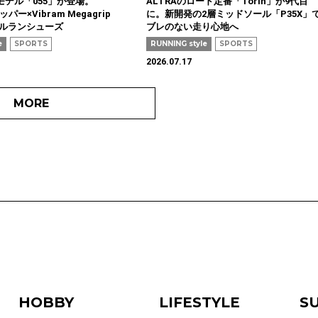
新モデル「055」が登場。
ALTRAのロード定番「Torin」が9代目
ッパー×Vibram Megagrip
に。新開発の2層ミッドソール「P35X」
レイルランシューズ
ブレのない走り心地へ
e
SPORTS
RUNNING style
SPORTS
2026.07.17
MORE
HOBBY
LIFESTYLE
S