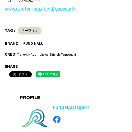
www.rakuten.ne.jp/gold/gagasurf/
TAG :
サーフィン
BRAND :
FUNQ NALU
CREDIT :
text: NALU photos: Shinichi Yamaguchi
SHARE
PROFILE
FUNQ NALU 編集部