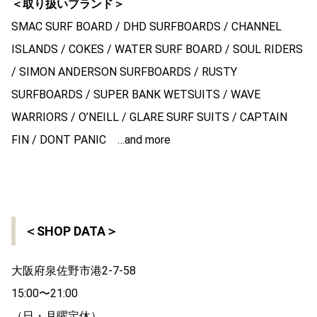
＜取り扱いブランド＞
SMAC SURF BOARD / DHD SURFBOARDS / CHANNEL
ISLANDS / COKES / WATER SURF BOARD / SOUL RIDERS
/ SIMON ANDERSON SURFBOARDS / RUSTY
SURFBOARDS / SUPER BANK WETSUITS / WAVE
WARRIORS / O’NEILL / GLARE SURF SUITS / CAPTAIN
FIN / DONT PANIC …and more
＜SHOP DATA＞
大阪府泉佐野市港2-7-58
15:00〜21:00
（日・月曜定休）