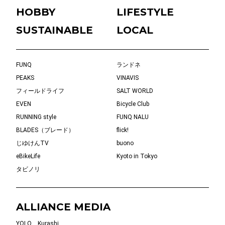
HOBBY
LIFESTYLE
SUSTAINABLE
LOCAL
FUNQ
ランドネ
PEAKS
VINAVIS
フィールドライフ
SALT WORLD
EVEN
Bicycle Club
RUNNING style
FUNQ NALU
BLADES（ブレード）
flick!
じゆけんTV
buono
eBikeLife
Kyoto in Tokyo
タビノリ
ALLIANCE MEDIA
YOLO
Kurashi