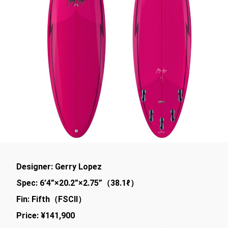
Designer: Gerry Lopez
Spec: 6’4”×20.2”×2.75”（38.1ℓ）
Fin: Fifth（FSCⅡ）
Price: ¥141,900