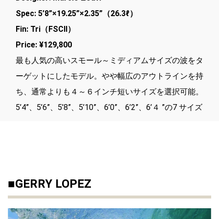
Spec: 5’8”×19.25”×2.35”（26.3ℓ）
Fin: Tri（FSCⅡ）
Price: ¥129,800
最も人気の高いスモール～ミディアムサイズの波をタ
ーゲットにしたモデル。やや幅広のアウトラインを持
ち、通常よりも４～６インチ短いサイズを選択可能。
5’4”、5’6”、5’8”、5’10”、6’0”、6’2”、6’４ ”の7 サイズ
■GERRY LOPEZ