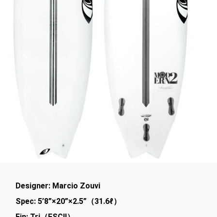
Designer: Marcio Zouvi
Spec: 5’8”×20”×2.5”（31.6ℓ）
Fin: Tri（FSCⅡ）