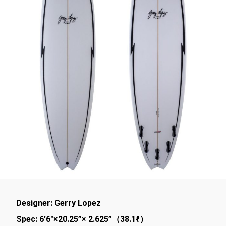
Designer: Gerry Lopez
Spec: 6’6″×20.25”× 2.625”（38.1ℓ）