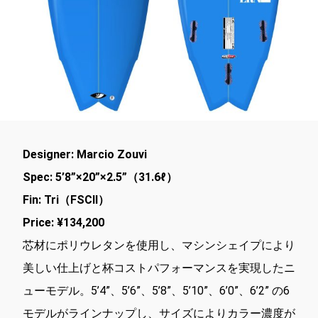
Designer: Marcio Zouvi
Spec: 5’8”×20”×2.5”（31.6ℓ）
Fin: Tri（FSCⅡ）
Price: ¥134,200
芯材にポリウレタンを使用し、マシンシェイプにより
美しい仕上げと杯コストパフォーマンスを実現したニ
ューモデル。5’4”、5’6”、5’8”、5’10”、6’0”、6’2” の6
モデルがラインナップし、サイズによりカラー濃度が