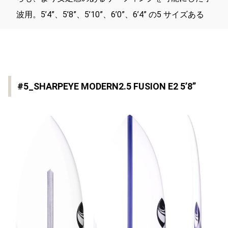
波用。5’4”、5’8”、5’10”、6’0”、6’4” の5 サイズある
#5_SHARPEYE MODERN2.5 FUSION E2 5’8”