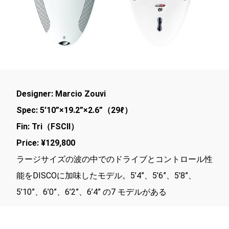
Designer: Marcio Zouvi
Spec: 5’10”×19.2”×2.6”（29ℓ）
Fin: Tri（FSCⅡ）
Price: ¥129,800
ラージサイズの波の中でのドライブとコントロール性
能をDISCOに加味したモデル。5’4”、5’6”、5’8”、
5’10”、6’0”、6’2”、6’4” の7 モデルがある