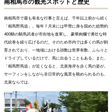
南相馬市の観光スポットと歴史
南相馬市で最も有名な行事と言えば、千年以上前から続く
「相馬野馬追」。毎年７月末には甲冑に身を固めた総勢約
400騎の騎馬武者が市街地を進軍し、豪華絢爛で勇壮な時
代絵巻を繰り広げるのだ。そのため市内では多くの馬が飼
育されており、一地域における頭数は世界有数。ふらりと
ドライブしているだけで、馬に出会うこともある。また、
「相馬野馬追」が近くなると、北泉海岸を歩く馬の姿が。
サーフィンをしながら非日常的な風景を眺められるのも、
北泉ならでは。