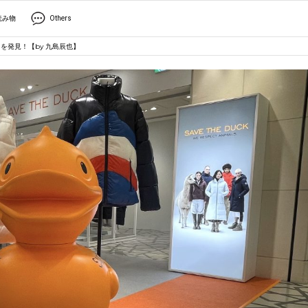
読み物
Others
を発見！【by 九島辰也】