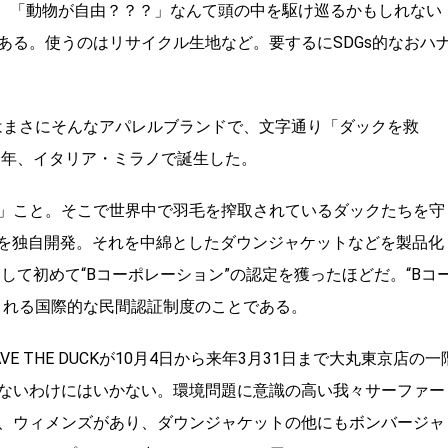
だろうか。「動物が自由？？？」なんて頭の中を駆け巡るかもしれない
ある。使うのはリサイクル生地など。要するにSDGs的なおハ
はまさにそんなアパレルブランドで、文字通り「ダックを救
2年、イタリア・ミラノで誕生した。
」こと。そこで世界中で羽毛を搾取されているダックたちを守
)」を独自開発。それを中綿としたダウンジャケットなどを製品化
して初めて“Bコーポレーション”の認定を獲ったほどだ。“Bコ
される国際的な民間認証制度のことである。
 THE DUCKが10月4日から来年3月31日まで大丸東京店の一
ないわけにはいかない。環境問題に意識の高い我々サーファー
、ウィメンズがあり、ダウンジャケットの他にもボンバージャ