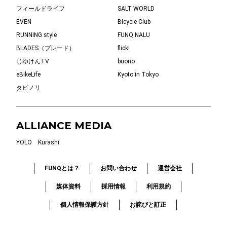
HOBBY
LIFESTYLE
SUSTAINABLE
LOCAL
FUNQ
ランドネ
PEAKS
VINAVIS
フィールドライフ
SALT WORLD
EVEN
Bicycle Club
RUNNING style
FUNQ NALU
BLADES（ブレード）
flick!
じゆけんTV
buono
eBikeLife
Kyoto in Tokyo
タビノリ
ALLIANCE MEDIA