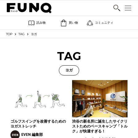
SHARE
読み物
買い物
コミュニティ
TOP
TAG
ヨガ
TAG
ヨガ
ゴルフスイングを改善するための
渋谷の新名所に誕生したサイクリ
ヨガストレッチ
ストためのベースキャンプ「トル
ク」が快適すぎる！
EVEN 編集部