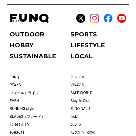
OUTDOOR
SPORTS
HOBBY
LIFESTYLE
SUSTAINABLE
LOCAL
FUNQ
ランドネ
PEAKS
VINAVIS
フィールドライフ
SALT WORLD
EVEN
Bicycle Club
RUNNING style
FUNQ NALU
BLADES（ブレード）
flick!
じゆけんTV
buono
eBikeLife
Kyoto in Tokyo