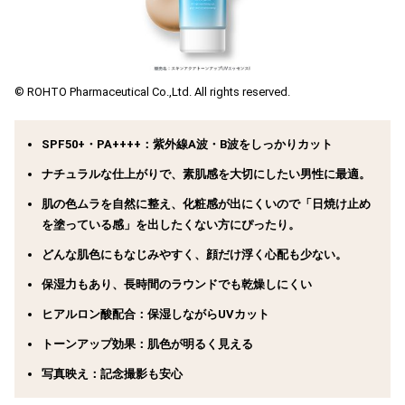
© ROHTO Pharmaceutical Co.,Ltd. All rights reserved.
SPF50+・PA++++：紫外線A波・B波をしっかりカット
ナチュラルな仕上がりで、
素肌感
を大切にしたい男性に最適。
肌の色ムラを自然に整え、化粧感が出にくいので「日焼け止め
を塗っている感」を出したくない方にぴったり。
どんな肌色にもなじみやすく、顔だけ浮く心配も少ない。
保湿力もあり、長時間のラウンドでも乾燥しにくい
ヒアルロン酸配合
：保湿しながらUVカット
トーンアップ効果
：肌色が明るく見える
写真映え
：記念撮影も安心