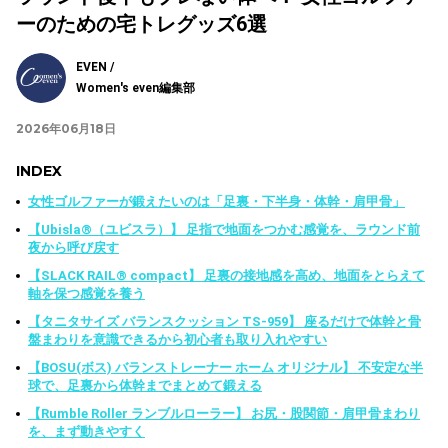
ーのための宅トレグッズ6選
EVEN /
Women's even編集部
2026年06月18日
INDEX
女性ゴルファーが鍛えたいのは「足裏・下半身・体幹・肩甲骨」
【Ubisla®︎（ユビスラ）】 足指で地面をつかむ感覚を、ラウンド前
夜から呼び戻す
【SLACK RAIL®︎ compact】 足裏の接地感を高め、地面をとらえて
軸を保つ感覚を養う
【タニタサイズ バランスクッション TS-959】 座るだけで体幹と骨
盤まわりを意識できるから初心者も取り入れやすい
【BOSU(ボス) バランストレーナー ホーム オリジナル】 不安定な半
球で、足裏から体幹までまとめて鍛える
【Rumble Roller ランブルローラー】 お尻・股関節・肩甲骨まわり
を、まず動きやすく