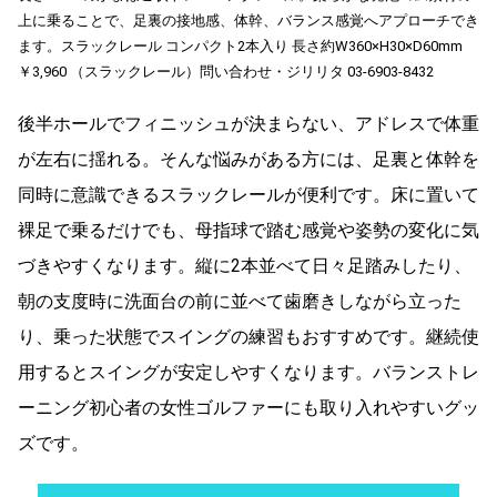
上に乗ることで、足裏の接地感、体幹、バランス感覚へアプローチでき
ます。
スラックレール コンパクト2本入り 長さ約W360×H30×D60mm
￥3,960
（スラックレール）問い合わせ・ジリリタ 03-6903-8432
後半ホールでフィニッシュが決まらない、アドレスで体重
が左右に揺れる。そんな悩みがある方には、足裏と体幹を
同時に意識できるスラックレールが便利です。床に置いて
裸足で乗るだけでも、母指球で踏む感覚や姿勢の変化に気
づきやすくなります。縦に2本並べて日々足踏みしたり、
朝の支度時に洗面台の前に並べて歯磨きしながら立った
り、乗った状態でスイングの練習もおすすめです。
継続使
用するとスイングが安定しやすくなります。バランストレ
ーニング初心者の女性ゴルファーにも取り入れやすいグッ
ズです。