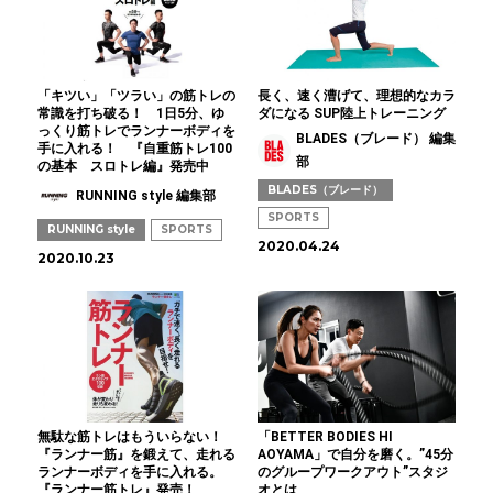
「キツい」「ツラい」の筋トレの
長く、速く漕げて、理想的なカラ
常識を打ち破る！ 1日5分、ゆ
ダになる SUP陸上トレーニング
っくり筋トレでランナーボディを
BLADES（ブレード） 編集
手に入れる！ 『自重筋トレ100
部
の基本 スロトレ編』発売中
BLADES（ブレード）
RUNNING style 編集部
SPORTS
RUNNING style
SPORTS
2020.04.24
2020.10.23
無駄な筋トレはもういらない！
「BETTER BODIES HI
『ランナー筋』を鍛えて、走れる
AOYAMA」で自分を磨く。”45分
ランナーボディを手に入れる。
のグループワークアウト”スタジ
『ランナー筋トレ』発売！
オとは