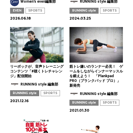
Women's even編集部
RUNNING style 編集部
EVEN
SPORTS
RUNNING style
SPORTS
2026.06.18
2024.03.25
リーボックが、音声トレーニング
筋トレ嫌いのランナー必見！ ゲ
コンテンツ「#聴くトレチャレン
ームをしながらインナーマッスル
ジ」配信開始
を鍛えよう！ 「Plankpad
PRO（プランクパッド プロ）」
RUNNING style 編集部
新発売
RUNNING style
SPORTS
RUNNING style 編集部
2021.12.16
RUNNING style
SPORTS
2021.01.30