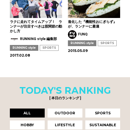
ラクに走れてタイムアップ！ ラ
進化した『機能性おにぎらず』
ンナーが注目すべきは股関節の動
が、ランナーに最適
かし方
FUNQ
RUNNING style 編集部
RUNNING style
SPORTS
RUNNING style
SPORTS
2015.05.09
2017.02.08
TODAY'S RANKING
[ 本日のランキング ]
ALL
OUTDOOR
SPORTS
HOBBY
LIFESTYLE
SUSTAINABLE