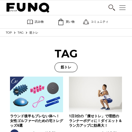
SHARE
読み物
買い物
コミュニティ
TOP
TAG
筋トレ
TAG
筋トレ
ラウンド後半もブレない体へ！
1日3分の「痩せトレ」で理想の
女性ゴルファーのための宅トレグ
ランナーボディに！ダイエット＆
ッズ6選
ラン力アップに効果大！