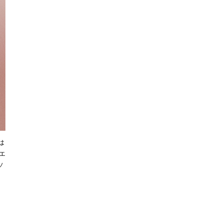
は
エ
ソ
ー