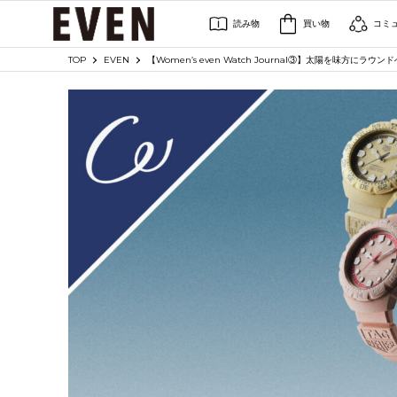
読み物
買い物
コミ
TOP
EVEN
【Women’s even Watch Journal③】太陽を味方