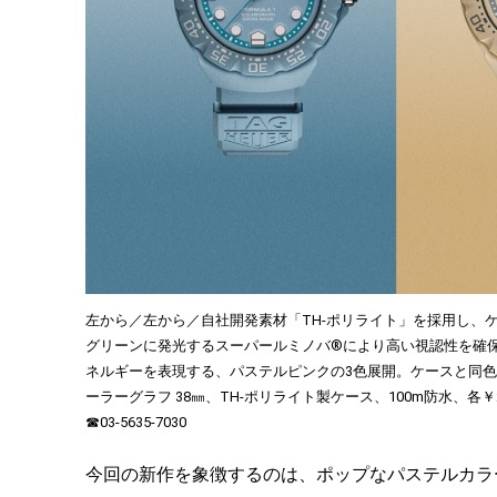
左から／左から／自社開発素材「TH-ポリライト」を採用し、
グリーンに発光するスーパールミノバ®により高い視認性を確
ネルギーを表現する、パステルピンクの3色展開。ケースと同色
ーラーグラフ 38㎜、TH-ポリライト製ケース、100m防水、各￥
☎03-5635-7030
今回の新作を象徴するのは、ポップなパステルカラ