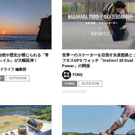
の自然や歴史が感じられる「常
世界一のスケーターを目指す永原悠路と 
レイル」が大幅延伸！
フネスGPS ウォッチ「Instinct 2X Dual
Power」の関係
ドライフ 編集部
FUNQ
フ
OUTDOOR
FUNQ
OUTDOOR
SPONSORED