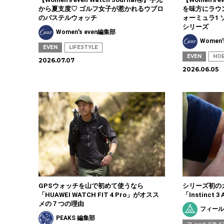
から夏支度♡ ゴルフ女子が惹かれるウブロ
を味方にラウ
のパステルウォッチ
ォーミュラ1
シリーズ
Women's even編集部
Women'
EVEN
LIFESTYLE
EVEN
HO
2026.07.07
2026.06.05
GPSウォッチを山で初めて使うなら
シリーズ初の
「HUAWEI WATCH FIT 4 Pro」がオスス
「Instinct
メの７つの理由
フィール
PEAKS 編集部