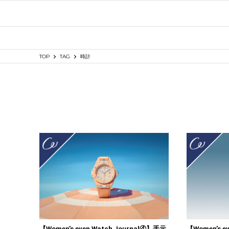
TOP
TAG
時計
【Women’s even Watch Journal④】手元
【Women’s e