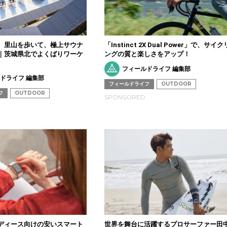
、里山を歩いて、極上サウナ
「Instinct 2X Dual Power」で、サイク
｜茨城県北でよくばりワーケ
ングの質と楽しさをアップ！
フィールドライフ 編集部
ドライフ 編集部
フィールドライフ
OUTDOOR
フ
OUTDOOR
SPONSORED
ディース向けの安いスマート
世界を舞台に活躍するプロサーファー田