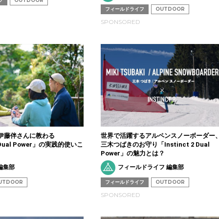
フ
OUTDOOR
フィールドライフ
OUTDOOR
SPONSORED
伊藤伴さんに教わる
世界で活躍するアルペンスノーボーダー
 2 Dual Power」の実践的使いこ
三木つばきのお守り「Instinct 2 Dual
Power」の魅力とは？
 編集部
フィールドライフ 編集部
UTDOOR
フィールドライフ
OUTDOOR
SPONSORED