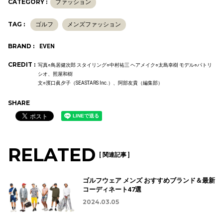
CATEGORY :
ファッション
TAG :
ゴルフ
メンズファッション
BRAND :
EVEN
CREDIT :
写真○鳥居健次郎 スタイリング○中村祐三 ヘアメイク○太島幸樹 モデル○パトリ
シオ、照屋和樹
文○濱口眞夕子（SEASTARS Inc.）、阿部友貴（編集部）
SHARE
RELATED
[ 関連記事 ]
ゴルフウェア メンズ おすすめブランド＆最新
コーディネート47選
2024.03.05