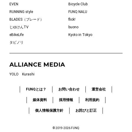
EVEN
Bicycle Club
RUNNING style
FUNQ NALU
BLADES（ブレード）
flick!
じゆけんTV
buono
eBikeLife
Kyoto in Tokyo
タビノリ
ALLIANCE MEDIA
YOLO
Kurashi
FUNQとは？
お問い合わせ
運営会社
媒体資料
採用情報
利用規約
個人情報保護方針
お詫びと訂正
© 2019-2026 FUNQ