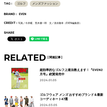
TAG :
ゴルフ
メンズファッション
BRAND :
EVEN
CREDIT :
写真／今井暖、荒木優一郎 文／清水隆幸（EVEN編集部）
SHARE
RELATED
[ 関連記事 ]
超効率的なゴルフ上達法教えます！『EVEN2
月号』絶賛発売中
2024.01.05
ゴルフウェア メンズ おすすめブランド＆最新
コーディネート47選
2024.03.05