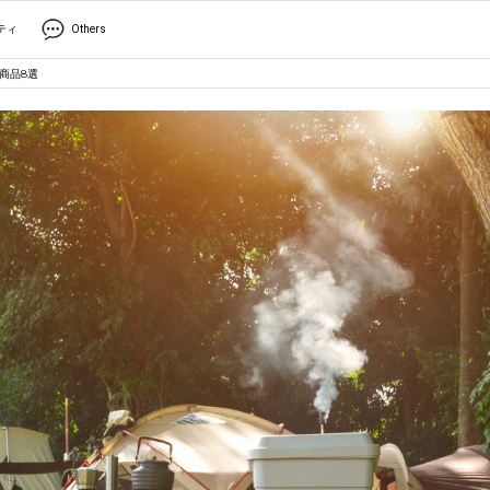
ティ
Others
商品8選