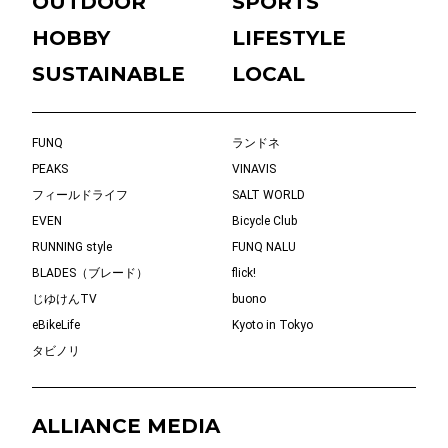
OUTDOOR
SPORTS
HOBBY
LIFESTYLE
SUSTAINABLE
LOCAL
FUNQ
ランドネ
PEAKS
VINAVIS
フィールドライフ
SALT WORLD
EVEN
Bicycle Club
RUNNING style
FUNQ NALU
BLADES（ブレード）
flick!
じゆけんTV
buono
eBikeLife
Kyoto in Tokyo
タビノリ
ALLIANCE MEDIA