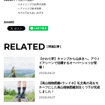
写真◎大畑陽子
スタイリング◎白男川清美
ヘアメイク◎鈴木智香
モデル◎おちあいみずき
SHARE
RELATED
[ 関連記事 ]
【かわり芽】キャンプから山歩きへ。アウト
ドアシーンで活躍するオーバーシャツが登
場！
2026.06.21
【高山植物図鑑×ランドネ】礼文島の花をモ
チーフにした高山植物図鑑別注くつ下が完成
しました！
2026.06.17