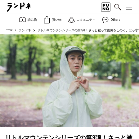
読み物
買い物
コミュニティ
Others
TOP
ランドネ
リトルマウンテンシリーズの第3弾！さっと被って雨風をしのぐ、はっ水
リトルマウンテンシリーズの第3弾！さっと被