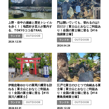
上野・谷中の崖線と歴史トレイル
門は開いていても、登れるのは1
を歩く！｜地図好き芸人が案内す
日だけ｜富士山とおなじご利益あ
る、TOKYOココ岳TRAIL
り！全国の富士塚に登る【#16
池袋富士塚】
ランドネ
OUTDOOR
ランドネ
OUTDOOR
2024.12.30
2024.04.24
伊能忠敬ゆかりの富岡八幡宮を訪
江戸七富士のひとつで由緒ある富
ねる｜富士山とおなじご利益あ
士塚｜富士山とおなじご利益あ
り！全国の富士塚に登る【#15
り！全国の富士塚に登る【#14
深川八幡富士】
豊島長崎富士塚】
ランドネ
OUTDOOR
ランドネ
OUTDOOR
2024.02.21
2023.12.22