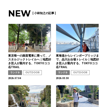
NEW
[ 小林知之の記事 ]
東京唯一の路面電車に乗って、ノ
東海道からレインボーブリッジま
スタルジックトレイルへ｜地図好
で、品川お台場トレイル｜地図好
き芸人が案内する、TOKYOココ
き芸人が案内する、TOKYOココ
岳TRAIL
岳TRAIL
ランドネ
OUTDOOR
ランドネ
OUTDOOR
2026.07.04
2026.03.30