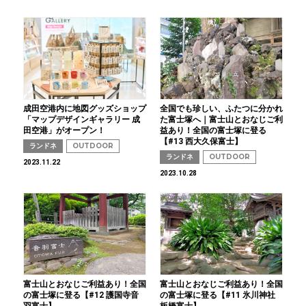
成田空港内に地図グッズショップ
全国でも珍しい、ふたつに分かれ
「マップデザインギャラリー 成
た富士塚へ｜富士山とおなじご利
田空港」がオープン！
益あり！全国の富士塚に登る
【#13 西大久保富士】
ランドネ
OUTDOOR
ランドネ
OUTDOOR
2023.11.22
2023.10.28
富士山とおなじご利益あり！全国
富士山とおなじご利益あり！全国
の富士塚に登る【#12 護国寺音
の富士塚に登る【#11 氷川神社