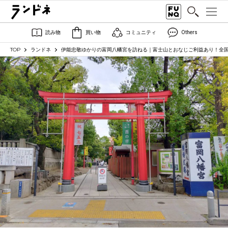
読み物
買い物
コミュニティ
Others
TOP
ランドネ
伊能忠敬ゆかりの富岡八幡宮を訪ねる｜富士山とおなじご利益あり！全国の